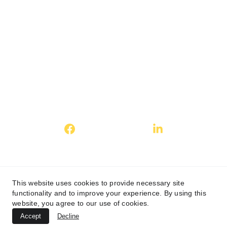
SIRET 830 411 187 00016
SASU au capital de 2000€ 
R.C.S. Saverne
This website uses cookies to provide necessary site
functionality and to improve your experience. By using this
website, you agree to our use of cookies.
Accept
Decline