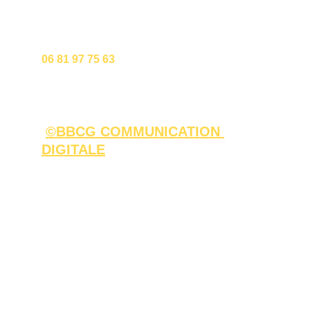
2 rue de la gare 67330 HATTMATT
06 81 97 75 63
contact@ricks-fermetures-habitats.com
RÉALISATION DU SITE :
©BBCG COMMUNICATION 
DIGITALE
Contactez-nous
Mentions légales CGU
Configurateur
Téléchargement Catalogues
Avis clients
Actualités
Présentation